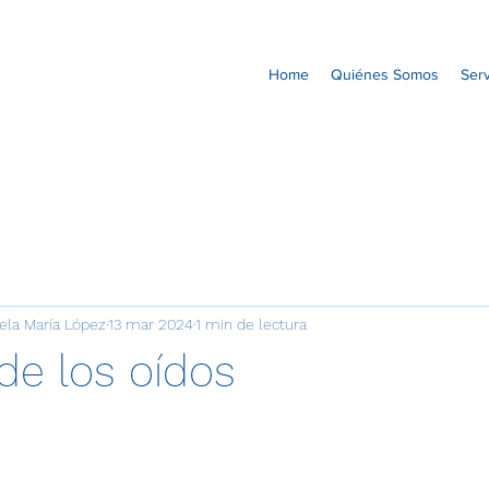
Home
Quiénes Somos
Serv
gela María López
13 mar 2024
1 min de lectura
de los oídos